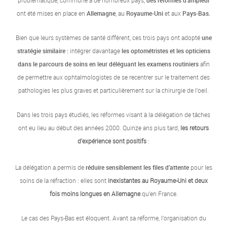
problématique, commune à de nombreux pays,
des réformes d’ampleur
ont été mises en place en
Allemagne
, au
Royaume-Uni
et aux
Pays-Bas.
Bien que leurs systèmes de santé diffèrent, ces trois pays ont adopté
une
stratégie similaire :
intégrer davantage
les optométristes et les opticiens
dans le parcours de soins en leur déléguant les examens routiniers
afin
de permettre aux ophtalmologistes de se recentrer sur le traitement des
pathologies les plus graves et particulièrement sur la chirurgie de l’oeil.
Dans les trois pays étudiés, les réformes visant à la délégation de tâches
ont eu lieu au début des années 2000. Quinze ans plus tard,
les retours
d’expérience sont positifs
:
La délégation a permis de
réduire sensiblement les files d’attente
pour les
soins de la réfraction : elles sont
inexistantes au Royaume-Uni et deux
fois moins longues en Allemagne
qu’en France.
Le cas des Pays-Bas est éloquent. Avant sa réforme, l’organisation du