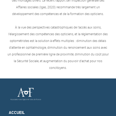
des montages divers. Le récent rapport de l’Inspection générale des
Affaires sociales (Igas, 2020) recommande très largement un
développement des compétences et de la formation des opticiens.
À la vue des perspectives catastrophiques de l’accès aux soins,
l’élargissement des compétences des opticiens, et la réglementation des
optométristes est la solution à effets multiples : diminution des délais
d’attente en ophtalmologie, diminution du renoncement aux soins avec
un professionnel de première ligne de proximité, diminution du coût pour
la Sécurité Sociale, et augmentation du pouvoir d’achat pour nos
concitoyens.
ACCUEIL