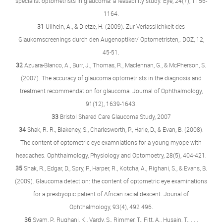
specialist optometrists in glaucoma: a feasability study. Eye, 24(7), 1156-
1164.
31
Uilhein, A., & Dietze, H. (2009). Zur Verlasslichkeit des
Glaukomscreenings durch den Augenoptiker/ Optometristen,. DOZ, 12,
45-51.
32
Azuara-Blanco, A., Burr, J., Thomas, R., Maclennan, G., & McPherson, S.
(2007). The accuracy of glaucoma optometrists in the diagnosis and
treatment recommendation for glaucoma. Journal of Ophthalmology,
91(12), 1639-1643.
33
Bristol Shared Care Glaucoma Study, 2007
34
Shak, R. R., Blakeney, S., Charlesworth, P., Harle, D., & Evan, B. (2008).
The content of optometric eye examniations for a young myope with
headaches. Ophthalmology, Physiology and Optomoetry, 28(5), 404-421.
35
Shak, R., Edgar, D., Spry, P., Harper, R., Kotcha, A., Righani, S., & Evans, B.
(2009). Glaucoma detection: the content of optometric eye examinations
for a presbyopic patient of African racial descent. Jounal of
Ophthalmology, 93(4), 492 496.
36
Syam, P., Rughani, K., Vardy, S., Rimmer, T., Fitt, A., Husain, T., . . .