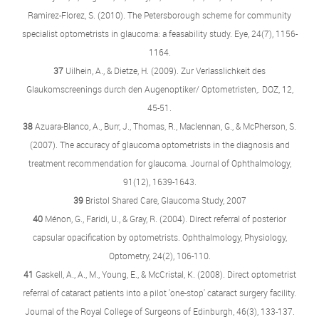
Ramirez-Florez, S. (2010). The Petersborough scheme for community
specialist optometrists in glaucoma: a feasability study. Eye, 24(7), 1156-
1164.
37
Uilhein, A., & Dietze, H. (2009). Zur Verlasslichkeit des
Glaukomscreenings durch den Augenoptiker/ Optometristen,. DOZ, 12,
45-51.
38
Azuara-Blanco, A., Burr, J., Thomas, R., Maclennan, G., & McPherson, S.
(2007). The accuracy of glaucoma optometrists in the diagnosis and
treatment recommendation for glaucoma. Journal of Ophthalmology,
91(12), 1639-1643.
39
Bristol Shared Care, Glaucoma Study, 2007
40
Ménon, G., Faridi, U., & Gray, R. (2004). Direct referral of posterior
capsular opacification by optometrists. Ophthalmology, Physiology,
Optometry, 24(2), 106-110.
41
Gaskell, A., A., M., Young, E., & McCristal, K. (2008). Direct optometrist
referral of cataract patients into a pilot 'one-stop' cataract surgery facility.
Journal of the Royal College of Surgeons of Edinburgh, 46(3), 133-137.