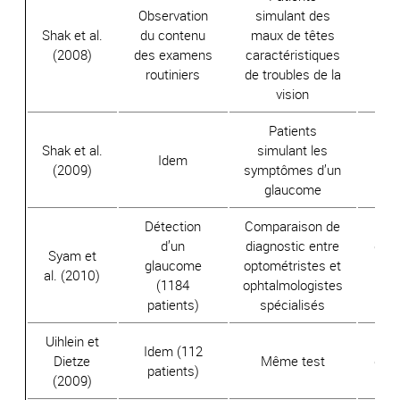
Observation
simulant des
Shak et al.
du contenu
maux de têtes
98
(2008)
des examens
caractéristiques
d
routiniers
de troubles de la
vision
Patients
Shak et al.
simulant les
95
Idem
(2009)
symptômes d’un
d
glaucome
Détection
Comparaison de
d’un
diagnostic entre
d’in
Syam et
glaucome
optométristes et
ide
al. (2010)
(1184
ophtalmologistes
de 
patients)
spécialisés
i
Uihlein et
Idem (112
Dietze
Même test
d’in
patients)
(2009)
i