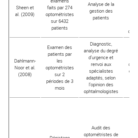
examens
Analyse de la
gér
Sheen et
faits par 274
gestion des
a
al. (2009)
optométristes
patients
ide
sur 6432
ge
patients
opht
Diagnostic,
Examen des
analyse du degré
patients par
d’urgence et
87
Dahlmann-
les
renvoi aux
diag
Noor et al.
optométristes
spécialistes
des 
(2008)
sur 2
adaptés, selon
a
périodes de 3
l’opinion des
mois
ophtalmologistes
1
tr
dét
Audit des
co
optométristes de
Dépistage
dia