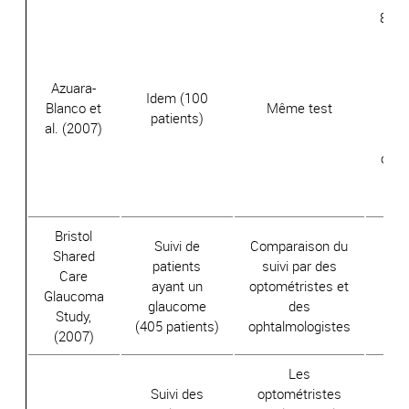
89% 
le 
t
Azuara-
Idem (100
i
Blanco et
Même test
patients)
l’o
al. (2007)
comp
opht
Bristol
Suivi de
Comparaison du
Ap
Shared
patients
suivi par des
Care
ayant un
optométristes et
di
Glaucoma
glaucome
des
qual
Study,
(405 patients)
ophtalmologistes
n’e
(2007)
Les
Suivi des
optométristes