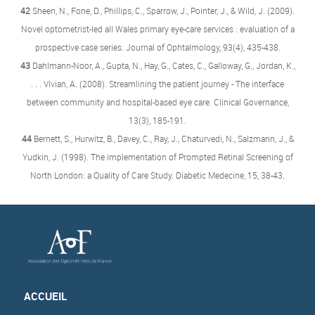
42
Sheen, N., Fone, D., Phillips, C., Sparrow, J., Pointer, J., & Wild, J. (2009).
Novel optometrist-led all Wales primary eye-care services : evaluation of a
prospective case series. Journal of Ophtalmology, 93(4), 435-438.
43
Dahlmann-Noor, A., Gupta, N., Hay, G., Cates, C., Galloway, G., Jordan, K.,
. . . Vivian, A. (2008). Streamlining the patient journey - The interface
between community and hospital-based eye care. Clinical Governance,
13(3), 185-191.
44
Bernett, S., Hurwitz, B., Davey, C., Ray, J., Chaturvedi, N., Salzmann, J., &
Yudkin, J. (1998). The implementation of Prompted Retinal Screening of
North London: a Quality of Care Study. Diabetic Medecine, 15, 38-43.
ACCUEIL