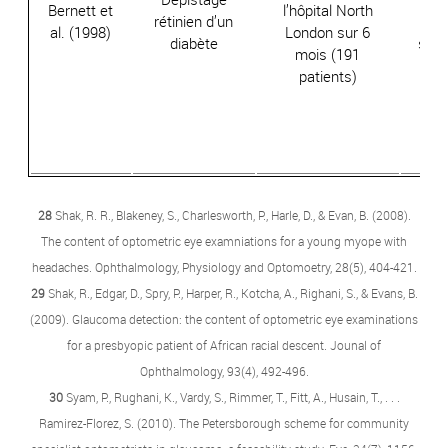
Bernett et
l’hôpital North
rétinien d’un
c
al. (1998)
London sur 6
diabète
souf
mois (191
tr
patients)
opt
pre
be
pr
28
Shak, R. R., Blakeney, S., Charlesworth, P., Harle, D., & Evan, B. (2008).
The content of optometric eye examniations for a young myope with
headaches. Ophthalmology, Physiology and Optomoetry, 28(5), 404-421.
29
Shak, R., Edgar, D., Spry, P., Harper, R., Kotcha, A., Righani, S., & Evans, B.
(2009). Glaucoma detection: the content of optometric eye examinations
for a presbyopic patient of African racial descent. Jounal of
Ophthalmology, 93(4), 492-496.
30
Syam, P., Rughani, K., Vardy, S., Rimmer, T., Fitt, A., Husain, T., . . .
Ramirez-Florez, S. (2010). The Petersborough scheme for community