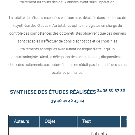
traitement au cours des deux années ayant suivi l’opération.
La totalité des études recensées est fournie et détaillée dans le tableau de
« synthèse des études ». Au total, les ophtalmologistes en charge du
contrôle des compétences des optométristes observent que ces derniers
sont capables d’effectuer de bons diagnostics et de choisir les
traitements appropriés avec autant de risque d’erreur qu’un
ophtalmologiste. Ainsi, la délégation des consultations, diagnostics et
choix des traitements aux optométristes ne réduit pas la qualité des soins
oculaires primaires.
34 35 36 37 38
SYNTHÈSE DES ÉTUDES RÉALISÉES
39 40 41 42 43 44
Auteurs
Objet
Test
Résu
Patients