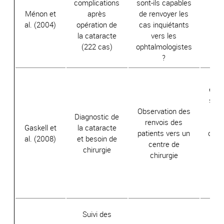
complications
sont-ils capables
Ménon et
après
de renvoyer les
99
al. (2004)
opération de
cas inquiétants
d
la cataracte
vers les
(222 cas)
ophtalmologistes
?
Sur
envo
sont
Observation des
immi
Diagnostic de
renvois des
Gaskell et
la cataracte
patients vers un
opht
al. (2008)
et besoin de
centre de
; l
chirurgie
chirurgie
ch
co
pré
opt
1% d
Suivi des
ne