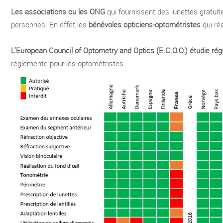
Les associations ou les ONG
qui fournissent des lunettes gratui
personnes. En effet les
bénévoles opticiens-optométristes
qui ré
L’European Council of Optometry and Optics (E.C.O.O.) étudie 
règlementé pour les optométristes.