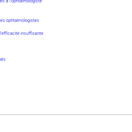
cès à l'ophtalmologiste
es ophtalmologistes
efficacité insuffisante
ués