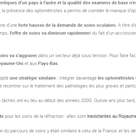
entiques d’un pays à l’autre et la qualité des examens de base n’es
 la présence des optométristes a permis de combler le manque d’ophta
gne d’une
forte hausse de la demande de soins oculaires.
A titre d
emps,
l’offre de soins va diminuer rapidemen
t du fait d’un accroiss
soins va s’aggraver
dans un secteur déjà sous tension. Pour faire 
oyaume-Uni
et aux
Pays-Bas.
dopté
une stratégie similaire :
intégrer davantage
les optométristes 
ecentrer sur le traitement des pathologies les plus graves et particul
de tâches ont eu lieu au début des années 2000. Quinze ans plus tard
te
pour les soins de la réfraction : elles sont
inexistantes au Royaume
 du parcours de soins y était similaire à celui de la France, et les d