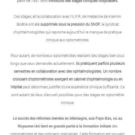
partir de 1997 sont
introduits des stages cliniques hospitaliers.
Ces stages, et la collaboration avec l’U.F.R. de médecine de Kremlin
Bicêtre ont été
supprimés sous la pression du SNOF
, le syndicat
d’ophtalmologistes qui reproche aujourd’hui le manque de pratique
clinique aux optométristes.
Pour autant, de nombreux optométristes réalisent des stages bien plus
longs que ceux demandés actuellement.
Ils pratiquent parfois plusieurs
semestres en collaboration avec des ophtalmologistes
.
Un nombre
croissant d’optométristes exerçant en cabinet d’ophtalmologie ou en
hôpital
peut désormais justifier d’une expérience clinique suffisante. Ce
sont autant de lieux d’accueil possibles pour des stages en optométrie
clinique.
Le succès des réformes menées en Allemagne, aux Pays-Bas, ou au
Royaume-Uni tient en grande partie à la formation initiale
des
optométristes et des opticiens spécialisés. Cette formation est souvent