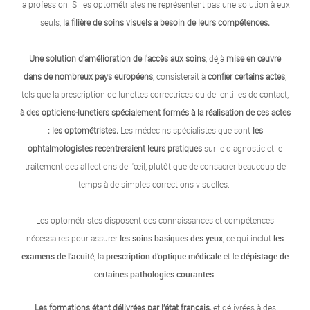
la profession. Si les optométristes ne représentent pas une solution à eux
seuls,
la filière de soins visuels a besoin de leurs compétences.
Une solution d'amélioration de l'accès aux soins
, déjà
mise en œuvre
dans de nombreux pays européens
, consisterait à
confier certains actes
,
tels que la prescription de lunettes correctrices ou de lentilles de contact,
à des opticiens-lunetiers spécialement formés à la réalisation de ces actes
: les optométristes.
Les médecins spécialistes que sont
les
ophtalmologistes recentreraient leurs pratiques
sur le diagnostic et le
traitement des affections de l'œil, plutôt que de consacrer beaucoup de
temps à de simples corrections visuelles.
Les optométristes disposent des connaissances et compétences
nécessaires pour assurer
les soins basiques des yeux
, ce qui inclut
les
examens de l’acuité
, la
prescription d’optique médicale
et le
dépistage de
certaines pathologies courantes.
Les formations étant délivrées par l’état français,
et délivrées à des