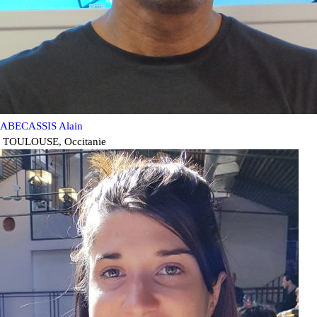
ABECASSIS Alain
TOULOUSE
,
Occitanie