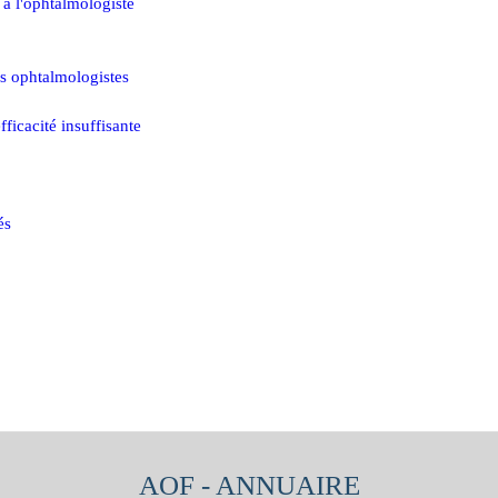
s à l'ophtalmologiste
s ophtalmologistes
fficacité insuffisante
és
AOF -
ANNUAIRE